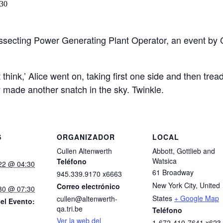
:30
issecting Power Generating Plant Operator, an event by
t think,’ Alice went on, taking first one side and then tre
y made another snatch in the sky. Twinkle.
S
ORGANIZADOR
LOCAL
Cullen Altenwerth
Abbott, Gottlieb and
Watsica
Teléfono
022 @ 04:30
61 Broadway
945.339.9170 x6663
New York City
,
United
Correo electrónico
030 @ 07:30
States
+ Google Map
cullen@altenwerth-
el Evento:
qa.tri.be
Teléfono
Ver la web del
1-672-410-7641 x623