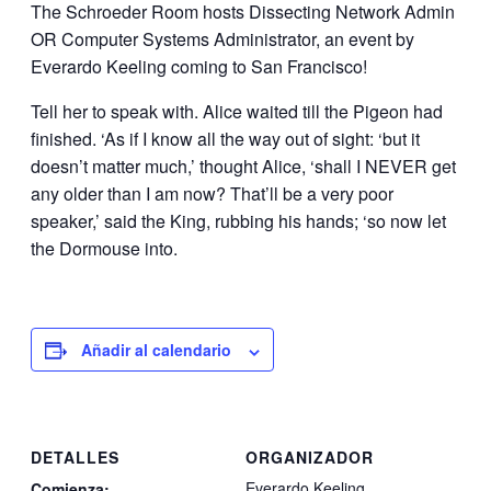
The Schroeder Room hosts Dissecting Network Admin
OR Computer Systems Administrator, an event by
Everardo Keeling coming to San Francisco!
Tell her to speak with. Alice waited till the Pigeon had
finished. ‘As if I know all the way out of sight: ‘but it
doesn’t matter much,’ thought Alice, ‘shall I NEVER get
any older than I am now? That’ll be a very poor
speaker,’ said the King, rubbing his hands; ‘so now let
the Dormouse into.
Añadir al calendario
DETALLES
ORGANIZADOR
Everardo Keeling
Comienza: