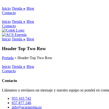
Inicio
Tienda
Blog
Contacto
Inicio
Tienda
Blog
Contacto
Inicio
Tienda
Blog
Header Top Two Row
Portada
»
Header Top Two Row
Inicio
Tienda
Blog
Contacto
Contacto
Llámanos o envíanos un mensaje y nuestro equipo se pondrá en contac
955 103 742
657 877 246
info@acsenergia.es