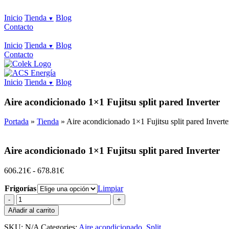
Inicio
Tienda
Blog
Contacto
Inicio
Tienda
Blog
Contacto
Inicio
Tienda
Blog
Aire acondicionado 1×1 Fujitsu split pared Inverter
Portada
»
Tienda
»
Aire acondicionado 1×1 Fujitsu split pared Inverte
Aire acondicionado 1×1 Fujitsu split pared Inverter
Rango
606.21
€
-
678.81
€
de
Frigorías
precios:
Limpiar
desde
Aire
606.21€
acondicionado
Añadir al carrito
hasta
1x1
678.81€
Fujitsu
SKU:
N/A
Categories:
Aire acondicionado
,
Split