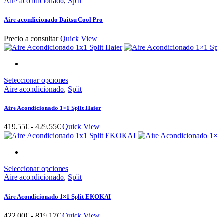
Aire acondicionado
,
Split
2,559.15€
página
de
Aire acondicionado Daitsu Cool Pro
producto
Precio a consultar
Quick View
Este
Seleccionar opciones
producto
Aire acondicionado
,
Split
tiene
múltiples
Aire Acondicionado 1×1 Split Haier
variantes.
Las
Rango
419.55
€
-
429.55
€
Quick View
opciones
de
se
precios:
pueden
desde
elegir
419.55€
en
Este
Seleccionar opciones
hasta
la
producto
Aire acondicionado
,
Split
429.55€
página
tiene
de
múltiples
Aire Acondicionado 1×1 Split EKOKAI
producto
variantes.
Las
Rango
422.00
€
-
819.17
€
Quick View