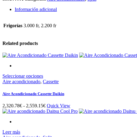
split
pared
Información adicional
Inverter
quantity
Frigorías
3.000 fr, 2.200 fr
Related products
Este
Seleccionar opciones
producto
Aire acondicionado
,
Cassette
tiene
múltiples
Aire Acondicionado Cassette Daikin
variantes.
Las
Rango
2,320.78
€
-
2,559.15
€
Quick View
opciones
de
se
precios:
pueden
desde
elegir
2,320.78€
en
Leer más
hasta
la