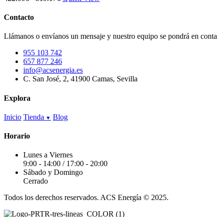
opciones
de
se
precios:
Contacto
pueden
desde
elegir
422.00€
Llámanos o envíanos un mensaje y nuestro equipo se pondrá en contac
en
hasta
la
819.17€
955 103 742
página
657 877 246
de
info@acsenergia.es
producto
C. San José, 2, 41900 Camas, Sevilla
Explora
Inicio
Tienda
Blog
Horario
Lunes a Viernes
9:00 - 14:00 / 17:00 - 20:00
Sábado y Domingo
Cerrado
Todos los derechos reservados. ACS Energía © 2025.