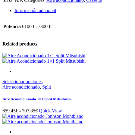
SKU:
N/A
Categories:
Aire acondicionado
,
Cassette
1,390.00€
Daitsu
Atlas
Información adicional
II
Inverter
quantity
Potencia
6100 fr, 7300 fr
Related products
Este
Seleccionar opciones
producto
Aire acondicionado
,
Split
tiene
múltiples
Aire Acondicionado 1×1 Split Mitsubishi
variantes.
Las
Rango
659.45
€
-
707.85
€
Quick View
opciones
de
se
precios:
pueden
desde
elegir
659.45€