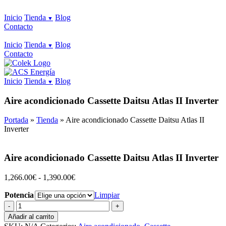
Inicio
Tienda
Blog
Contacto
Inicio
Tienda
Blog
Contacto
Inicio
Tienda
Blog
Aire acondicionado Cassette Daitsu Atlas II Inverter
Portada
»
Tienda
»
Aire acondicionado Cassette Daitsu Atlas II
Inverter
Aire acondicionado Cassette Daitsu Atlas II Inverter
Rango
1,266.00
€
-
1,390.00
€
de
Potencia
precios:
Limpiar
desde
Aire
1,266.00€
acondicionado
Añadir al carrito
hasta
Cassette