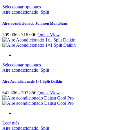
en
hasta
la
Este
Seleccionar opciones
707.85€
página
producto
Aire acondicionado
,
Split
de
tiene
producto
múltiples
Aire acondicionado Jonhson Montblanc
variantes.
Las
Rango
309.00
€
-
316.00
€
Quick View
opciones
de
se
precios:
pueden
desde
elegir
309.00€
en
hasta
la
Este
Seleccionar opciones
316.00€
página
producto
Aire acondicionado
,
Split
de
tiene
producto
múltiples
Aire Acondicionado 1×1 Split Daikin
variantes.
Las
Rango
641.30
€
-
707.85
€
Quick View
opciones
de
se
precios:
pueden
desde
elegir
641.30€
en
hasta
la
Leer más
707.85€
página
Aire acondicionado
,
Split