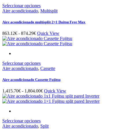
hasta
la
Este
Seleccionar opciones
707.85€
página
producto
Aire acondicionado
,
Multisplit
de
tiene
producto
múltiples
Aire acondicionado multisplit 2×1 Daitsu Free Max
variantes.
Las
Rango
863.12
€
-
874.29
€
Quick View
opciones
de
se
precios:
pueden
desde
elegir
863.12€
en
hasta
la
Este
Seleccionar opciones
874.29€
página
producto
Aire acondicionado
,
Cassette
de
tiene
producto
múltiples
Aire acondicionado Cassette Fujitsu
variantes.
Las
Rango
1,415.70
€
-
1,804.00
€
Quick View
opciones
de
se
precios:
pueden
desde
elegir
1,415.70€
en
hasta
la
Este
Seleccionar opciones
1,804.00€
página
producto
Aire acondicionado
,
Split