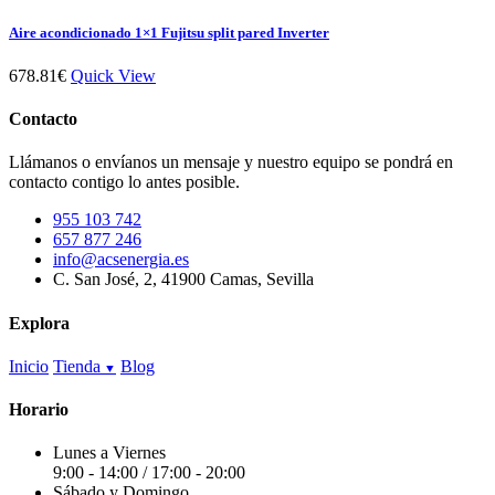
de
tiene
producto
múltiples
Aire acondicionado 1×1 Fujitsu split pared Inverter
variantes.
Las
678.81
€
Quick View
opciones
se
Contacto
pueden
elegir
Llámanos o envíanos un mensaje y nuestro equipo se pondrá en
en
contacto contigo lo antes posible.
la
página
955 103 742
de
657 877 246
producto
info@acsenergia.es
C. San José, 2, 41900 Camas, Sevilla
Explora
Inicio
Tienda
Blog
Horario
Lunes a Viernes
9:00 - 14:00 / 17:00 - 20:00
Sábado y Domingo