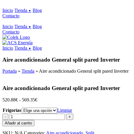
Inicio
Tienda
Blog
Contacto
Inicio
Tienda
Blog
Contacto
Inicio
Tienda
Blog
Aire acondicionado General split pared Inverter
Portada
»
Tienda
»
Aire acondicionado General split pared Inverter
Aire acondicionado General split pared Inverter
Rango
520.88
€
-
569.35
€
de
Frigorías
precios:
Limpiar
desde
Aire
520.88€
acondicionado
Añadir al carrito
hasta
General
569.35€
split
SKU:
N/A
Categories:
Aire acondicionado
,
Split