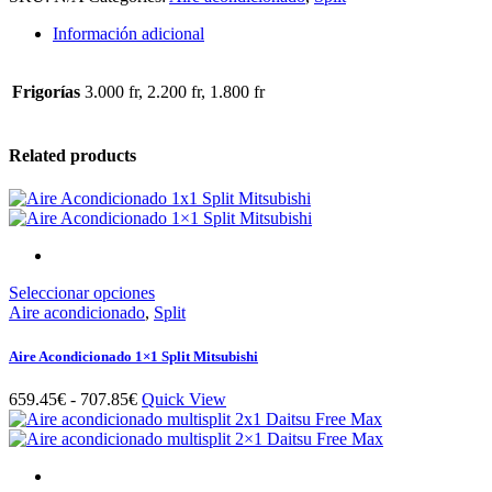
pared
Inverter
Información adicional
quantity
Frigorías
3.000 fr, 2.200 fr, 1.800 fr
Related products
Este
Seleccionar opciones
producto
Aire acondicionado
,
Split
tiene
múltiples
Aire Acondicionado 1×1 Split Mitsubishi
variantes.
Las
Rango
659.45
€
-
707.85
€
Quick View
opciones
de
se
precios:
pueden
desde
elegir
659.45€
en