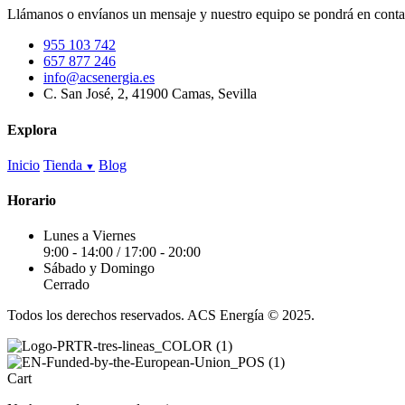
elegir
310.00€
Llámanos o envíanos un mensaje y nuestro equipo se pondrá en contac
en
hasta
la
505.00€
955 103 742
página
657 877 246
de
info@acsenergia.es
producto
C. San José, 2, 41900 Camas, Sevilla
Explora
Inicio
Tienda
Blog
Horario
Lunes a Viernes
9:00 - 14:00 / 17:00 - 20:00
Sábado y Domingo
Cerrado
Todos los derechos reservados. ACS Energía © 2025.
Cart