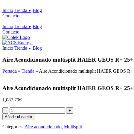
Inicio
Tienda
Blog
Contacto
Inicio
Tienda
Blog
Contacto
Inicio
Tienda
Blog
Aire Acondicionado multisplit HAIER GEOS R+ 25+
Portada
»
Tienda
»
Aire Acondicionado multisplit HAIER GEOS R+
Aire Acondicionado multisplit HAIER GEOS R+ 25+
1,087.79
€
Aire
Acondicionado
Añadir al carrito
multisplit
HAIER
Categories:
Aire acondicionado
,
Multisplit
GEOS