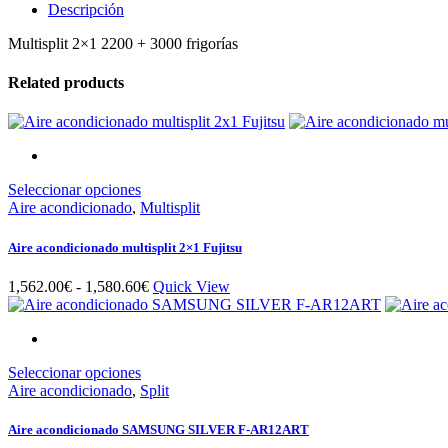
R+
Descripción
25+35
Multisplit 2×1 2200 + 3000 frigorías
(2U50)
quantity
Related products
Este
Seleccionar opciones
producto
Aire acondicionado
,
Multisplit
tiene
múltiples
Aire acondicionado multisplit 2×1 Fujitsu
variantes.
Las
Rango
1,562.00
€
-
1,580.60
€
Quick View
opciones
de
se
precios:
pueden
desde
elegir
1,562.00€
en
Este
Seleccionar opciones
hasta
la
producto
Aire acondicionado
,
Split
1,580.60€
página
tiene
de
múltiples
Aire acondicionado SAMSUNG SILVER F-AR12ART
producto
variantes.