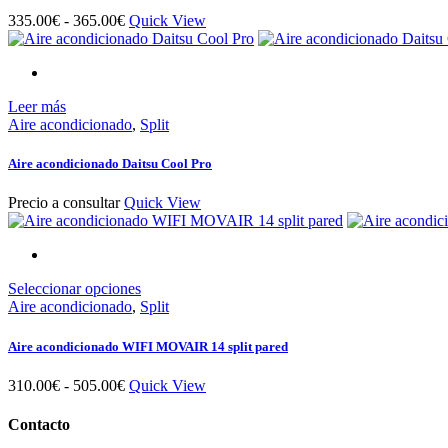
Las
Rango
335.00
€
-
365.00
€
Quick View
opciones
de
se
precios:
pueden
desde
elegir
335.00€
en
Leer más
hasta
la
Aire acondicionado
,
Split
365.00€
página
de
Aire acondicionado Daitsu Cool Pro
producto
Precio a consultar
Quick View
Este
Seleccionar opciones
producto
Aire acondicionado
,
Split
tiene
múltiples
Aire acondicionado WIFI MOVAIR 14 split pared
variantes.
Las
Rango
310.00
€
-
505.00
€
Quick View
opciones
de
se
precios:
Contacto
pueden
desde